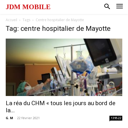
JDM MOBILE
Accueil
Tags
Centre hospitalier de Mayotte
Tag: centre hospitalier de Mayotte
La réa du CHM « tous les jours au bord de
la...
G. M
-
22 février 2021
139522