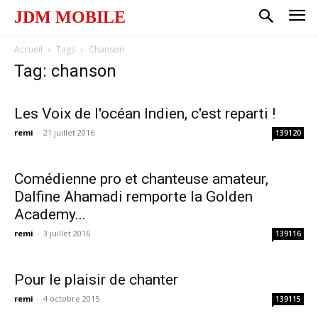
JDM MOBILE
Accueil
Tags
Chanson
Tag: chanson
Les Voix de l'océan Indien, c'est reparti !
remi
-
21 juillet 2016
139120
Comédienne pro et chanteuse amateur,
Dalfine Ahamadi remporte la Golden
Academy...
remi
-
3 juillet 2016
139116
Pour le plaisir de chanter
remi
-
4 octobre 2015
139115