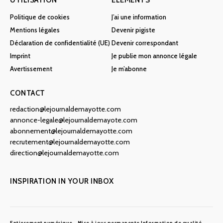
UTILISATION
ÉLÉMENTS
Politique de cookies
J’ai une information
Mentions légales
Devenir pigiste
Déclaration de confidentialité (UE)
Devenir correspondant
Imprint
Je publie mon annonce légale
Avertissement
Je m’abonne
CONTACT
redaction@lejournaldemayotte.com
annonce-legale@lejournaldemayote.com
abonnement@lejournaldemayotte.com
recrutement@lejournaldemayotte.com
direction@lejournaldemayotte.com
INSPIRATION IN YOUR INBOX
Entierement numérique
Mise à jour permanente
Information de qualité