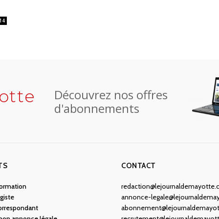
14
otte
Découvrez nos offres
d'abonnements
TS
CONTACT
nformation
redaction@lejournaldemayotte
giste
annonce-legale@lejournaldema
orrespondant
abonnement@lejournaldemayo
 mon annonce légale
recrutement@lejournaldemayot