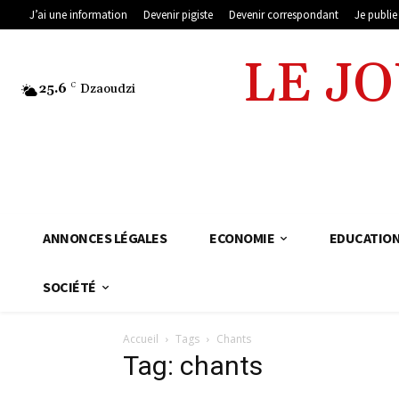
J’ai une information
Devenir pigiste
Devenir correspondant
Je publi
LE J
25.6
C
Dzaoudzi
ANNONCES LÉGALES
ECONOMIE
EDUCATIO
SOCIÉTÉ
Accueil
Tags
Chants
Tag: chants