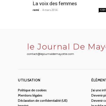
La voix des femmes
remi
-
4 mars 2014
1391
le Journal De May
contact@lejournaldemayotte.com
UTILISATION
ÉLÉMEN
Politique de cookies
J’ai une i
Mentions légales
Devenir pi
Déclaration de confidentialité (UE)
Devenir c
Imprint
Je publie