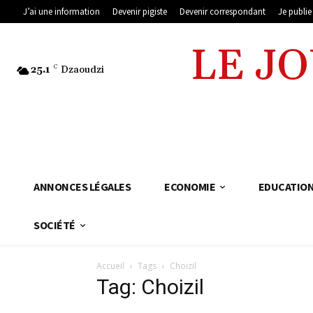
J’ai une information
Devenir pigiste
Devenir correspondant
Je publi
LE J
25.1
C
Dzaoudzi
ANNONCES LÉGALES
ECONOMIE
EDUCATIO
SOCIÉTÉ
Accueil
Tags
Choizil
Tag: Choizil