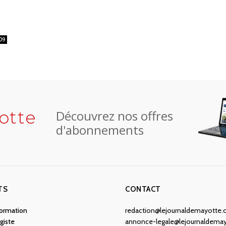
09
otte
Découvrez nos offres
d'abonnements
TS
CONTACT
nformation
redaction@lejournaldemayotte
giste
annonce-legale@lejournaldema