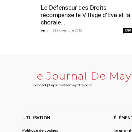
Le Défenseur des Droits
récompense le Village d’Eva et la
chorale...
remi
-
22 novembre 2015
1391
le Journal De May
contact@lejournaldemayotte.com
UTILISATION
ÉLÉMEN
Politique de cookies
J’ai une i