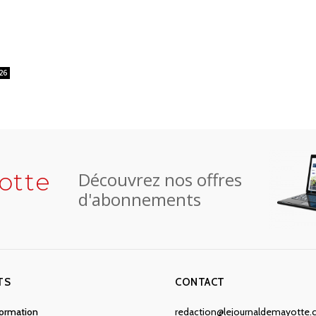
26
otte
Découvrez nos offres
d'abonnements
TS
CONTACT
nformation
redaction@lejournaldemayotte