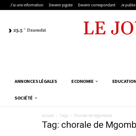
J’ai une information
Devenir pigiste
Devenir correspondant
Je publi
LE J
25.5
C
Dzaoudzi
ANNONCES LÉGALES
ECONOMIE
EDUCATIO
SOCIÉTÉ
Accueil
Tags
Chorale de Mgombani
Tag: chorale de Mgomb