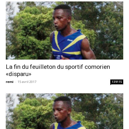
La fin du feuilleton du sportif comorien
«disparu»
remi
-
15 avril 2017
139115