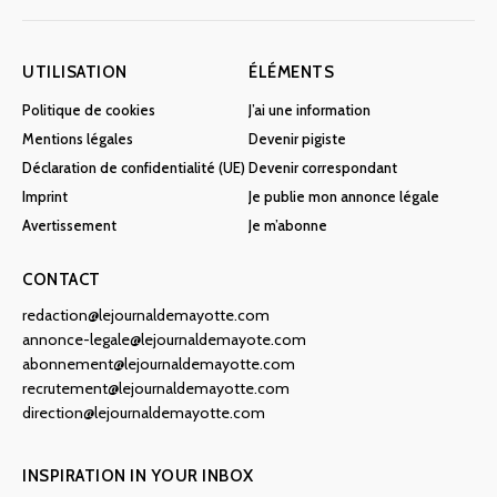
UTILISATION
ÉLÉMENTS
Politique de cookies
J’ai une information
Mentions légales
Devenir pigiste
Déclaration de confidentialité (UE)
Devenir correspondant
Imprint
Je publie mon annonce légale
Avertissement
Je m’abonne
CONTACT
redaction@lejournaldemayotte.com
annonce-legale@lejournaldemayote.com
abonnement@lejournaldemayotte.com
recrutement@lejournaldemayotte.com
direction@lejournaldemayotte.com
INSPIRATION IN YOUR INBOX