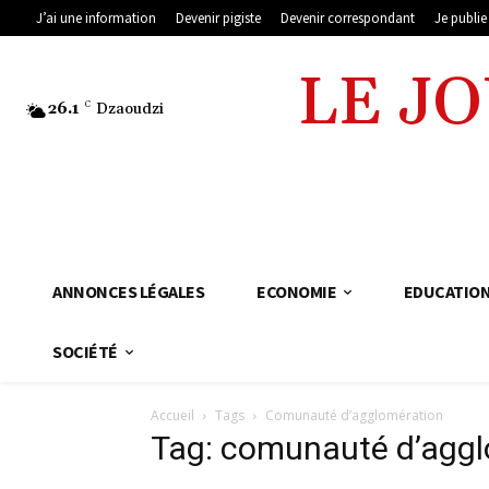
J’ai une information
Devenir pigiste
Devenir correspondant
Je publi
LE J
26.1
C
Dzaoudzi
ANNONCES LÉGALES
ECONOMIE
EDUCATIO
SOCIÉTÉ
Accueil
Tags
Comunauté d’agglomération
Tag: comunauté d’aggl