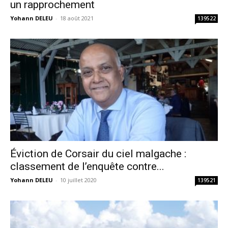
un rapprochement
Yohann DELEU
-
18 août 2021
139522
Éviction de Corsair du ciel malgache :
classement de l’enquête contre...
Yohann DELEU
-
10 juillet 2020
139521