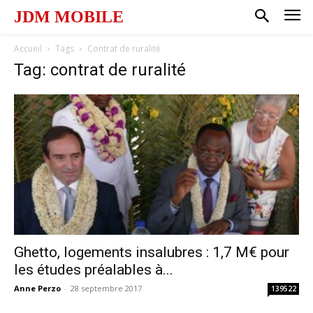
JDM MOBILE
Accueil
Tags
Contrat de ruralité
Tag: contrat de ruralité
Ghetto, logements insalubres : 1,7 M€ pour
les études préalables à...
Anne Perzo
-
28 septembre 2017
139522