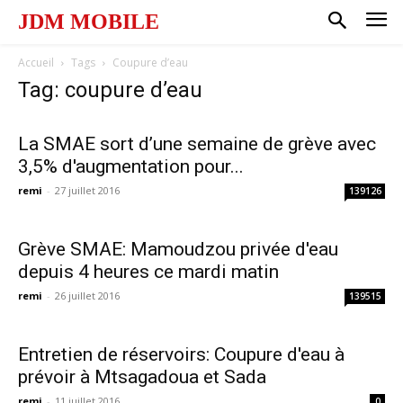
JDM MOBILE
Accueil
Tags
Coupure d’eau
Tag: coupure d’eau
La SMAE sort d’une semaine de grève avec
3,5% d'augmentation pour...
remi
-
27 juillet 2016
139126
Grève SMAE: Mamoudzou privée d'eau
depuis 4 heures ce mardi matin
remi
-
26 juillet 2016
139515
Entretien de réservoirs: Coupure d'eau à
prévoir à Mtsagadoua et Sada
remi
-
11 juillet 2016
0