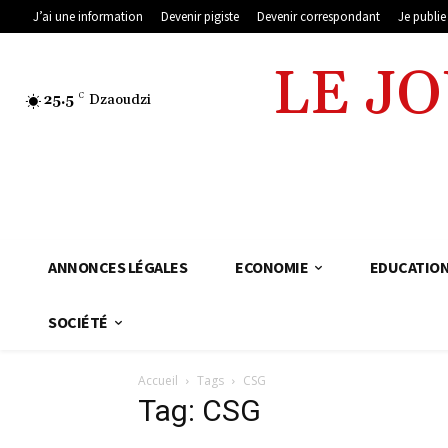
J’ai une information
Devenir pigiste
Devenir correspondant
Je publi
LE J
25.5
C
Dzaoudzi
ANNONCES LÉGALES
ECONOMIE
EDUCATIO
SOCIÉTÉ
Accueil
Tags
CSG
Tag: CSG