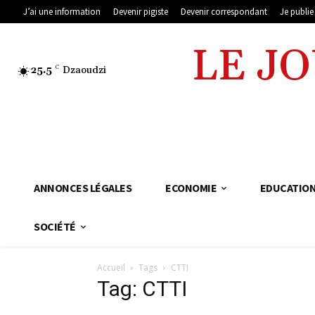
J’ai une information
Devenir pigiste
Devenir correspondant
Je publi
LE J
25.5
C
Dzaoudzi
ANNONCES LÉGALES
ECONOMIE
EDUCATIO
SOCIÉTÉ
Accueil
Tags
CTTI
Tag: CTTI