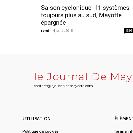
Saison cyclonique: 11 systèmes
toujours plus au sud, Mayotte
épargnée
remi
-
4 juillet 2015
1391
le Journal De May
contact@lejournaldemayotte.com
UTILISATION
ÉLÉMEN
Politique de cookies
J’ai une i