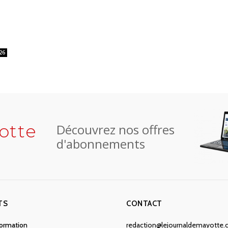
26
otte
Découvrez nos offres
d'abonnements
TS
CONTACT
nformation
redaction@lejournaldemayotte