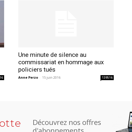
Une minute de silence au
commissariat en hommage aux
policiers tués
Anne Perzo
-
15 juin 2016
16
139516
otte
Découvrez nos offres
d'abonnements