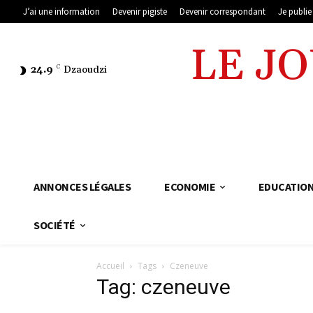
J’ai une information
Devenir pigiste
Devenir correspondant
Je publi
LE J
24.9
C
Dzaoudzi
ANNONCES LÉGALES
ECONOMIE
EDUCATIO
SOCIÉTÉ
Accueil
Tags
Czeneuve
Tag: czeneuve