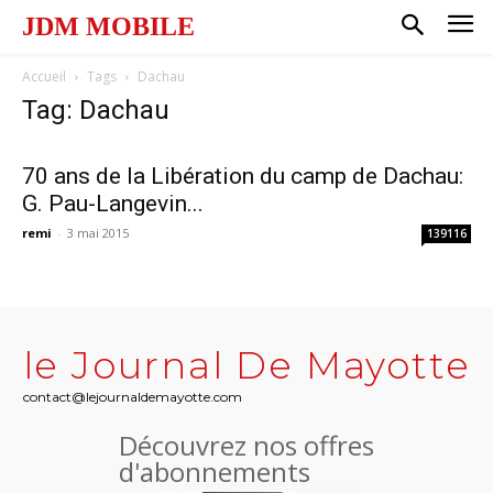
JDM MOBILE
Accueil
Tags
Dachau
Tag: Dachau
70 ans de la Libération du camp de Dachau:
G. Pau-Langevin...
remi
-
3 mai 2015
139116
le Journal De Mayotte
contact@lejournaldemayotte.com
Découvrez nos offres
d'abonnements