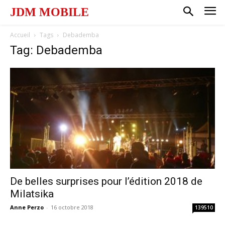
JDM MOBILE
Accueil
Tags
Debademba
Tag: Debademba
De belles surprises pour l’édition 2018 de
Milatsika
Anne Perzo
-
16 octobre 2018
139510