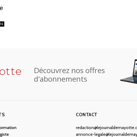
e
16
otte
Découvrez nos offres
d'abonnements
TS
CONTACT
nformation
redaction@lejournaldemayotte
giste
annonce-legale@lejournaldema