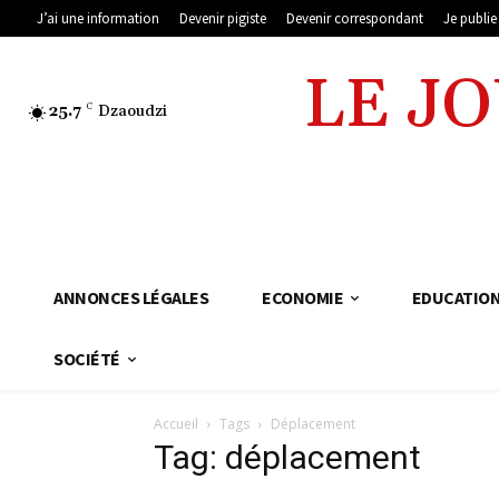
J’ai une information
Devenir pigiste
Devenir correspondant
Je publi
LE J
25.7
C
Dzaoudzi
ANNONCES LÉGALES
ECONOMIE
EDUCATIO
SOCIÉTÉ
Accueil
Tags
Déplacement
Tag: déplacement