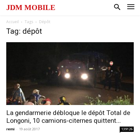
JDM MOBILE
Accueil
Tags
Dépôt
Tag: dépôt
La gendarmerie débloque le dépôt Total de
Longoni, 10 camions-citernes quittent...
remi
-
19 août 2017
139126