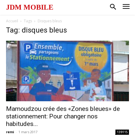
JDM MOBILE
Accueil
Tags
Disques bleus
Tag: disques bleus
Mamoudzou crée des «Zones bleues» de
stationnement: Pour changer nos
habitudes...
remi
-
1 mars 2017
139115