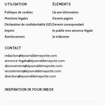
UTILISATION
ÉLÉMENTS
Politique de cookies
J’ai une information
Mentions légales
Devenir pigiste
Déclaration de confidentialité (UE)
Devenir correspondant
Imprint
Je publie mon annonce légale
Avertissement
Je m’abonne
CONTACT
redaction@lejournaldemayotte.com
annonce-legale@lejournaldemayote.com
abonnement@lejournaldemayotte.com
recrutement@lejournaldemayotte.com
direction@lejournaldemayotte.com
INSPIRATION IN YOUR INBOX