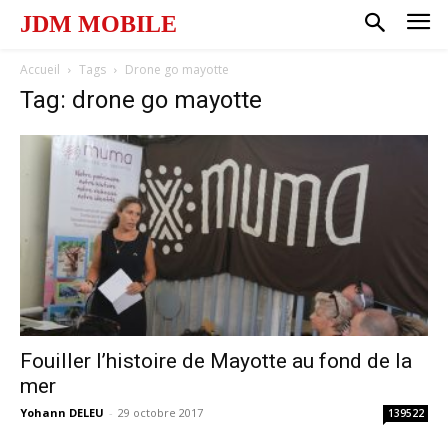
JDM MOBILE
Accueil
Tags
Drone go mayotte
Tag: drone go mayotte
Fouiller l’histoire de Mayotte au fond de la
mer
Yohann DELEU
-
29 octobre 2017
139522