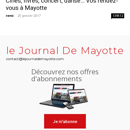
Cinés, livres, concert, danse… Vos rendez-
vous à Mayotte
remi
-
20 janvier 2017
139512
le Journal De Mayotte
contact@lejournaldemayotte.com
Découvrez nos offres
d'abonnements
Je m'abonne