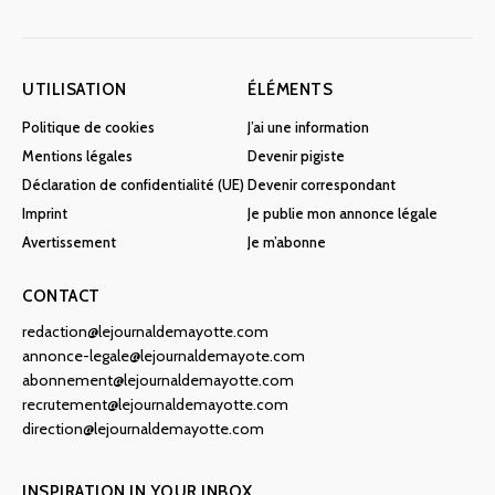
UTILISATION
ÉLÉMENTS
Politique de cookies
J’ai une information
Mentions légales
Devenir pigiste
Déclaration de confidentialité (UE)
Devenir correspondant
Imprint
Je publie mon annonce légale
Avertissement
Je m’abonne
CONTACT
redaction@lejournaldemayotte.com
annonce-legale@lejournaldemayote.com
abonnement@lejournaldemayotte.com
recrutement@lejournaldemayotte.com
direction@lejournaldemayotte.com
INSPIRATION IN YOUR INBOX