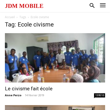
JDM MOBILE
Accueil
Tags
Ecole civisme
Tag: Ecole civisme
Le civisme fait école
Anne Perzo
-
14 février 2019
139510