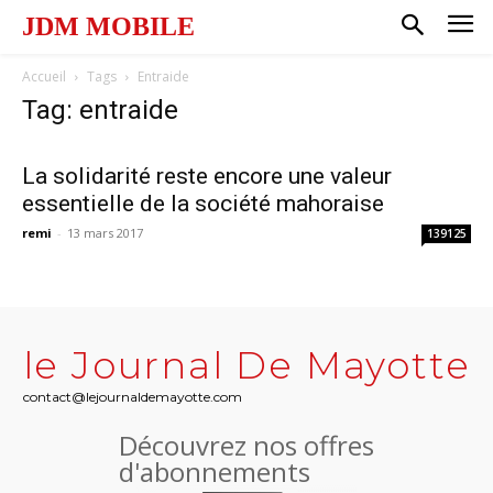
JDM MOBILE
Accueil
Tags
Entraide
Tag: entraide
La solidarité reste encore une valeur
essentielle de la société mahoraise
remi
-
13 mars 2017
139125
le Journal De Mayotte
contact@lejournaldemayotte.com
Découvrez nos offres
d'abonnements