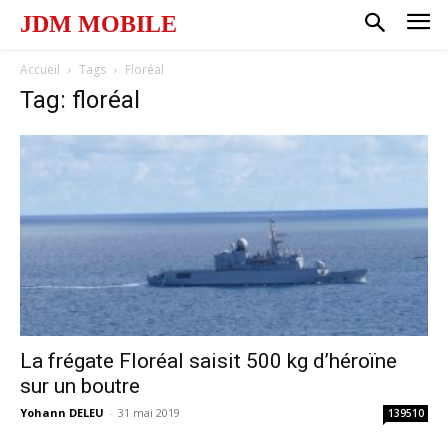
JDM MOBILE
Accueil
Tags
Floréal
Tag: floréal
La frégate Floréal saisit 500 kg d’héroïne
sur un boutre
Yohann DELEU
-
31 mai 2019
139510