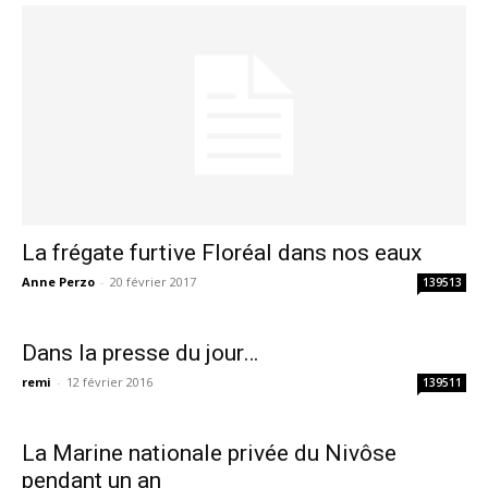
La frégate furtive Floréal dans nos eaux
Anne Perzo
-
20 février 2017
139513
Dans la presse du jour…
remi
-
12 février 2016
139511
La Marine nationale privée du Nivôse
pendant un an