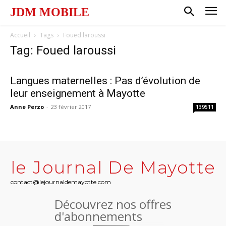
JDM MOBILE
Accueil
Tags
Foued laroussi
Tag: Foued laroussi
Langues maternelles : Pas d’évolution de
leur enseignement à Mayotte
Anne Perzo
-
23 février 2017
139511
le Journal De Mayotte
contact@lejournaldemayotte.com
Découvrez nos offres
d'abonnements