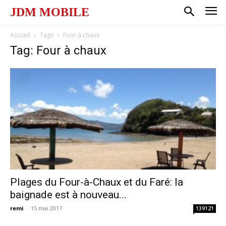
JDM MOBILE
Accueil
Tags
Four à chaux
Tag: Four à chaux
Plages du Four-à-Chaux et du Faré: la
baignade est à nouveau...
remi
-
15 mai 2017
139121