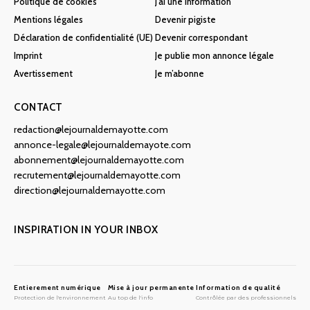
Politique de cookies
J’ai une information
Mentions légales
Devenir pigiste
Déclaration de confidentialité (UE)
Devenir correspondant
Imprint
Je publie mon annonce légale
Avertissement
Je m’abonne
CONTACT
redaction@lejournaldemayotte.com
annonce-legale@lejournaldemayote.com
abonnement@lejournaldemayotte.com
recrutement@lejournaldemayotte.com
direction@lejournaldemayotte.com
INSPIRATION IN YOUR INBOX
Entierement numérique
Mise à jour permanente
Information de qualité
Protection de l'environnement
Au top de l'info
Contrôlée par des professionnels