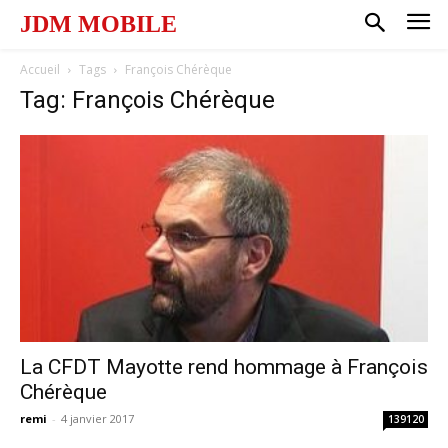
JDM MOBILE
Accueil
Tags
François Chérèque
Tag: François Chérèque
La CFDT Mayotte rend hommage à François
Chérèque
remi
-
4 janvier 2017
139120