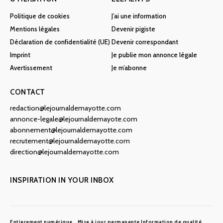
Politique de cookies
J’ai une information
Mentions légales
Devenir pigiste
Déclaration de confidentialité (UE)
Devenir correspondant
Imprint
Je publie mon annonce légale
Avertissement
Je m’abonne
CONTACT
redaction@lejournaldemayotte.com
annonce-legale@lejournaldemayote.com
abonnement@lejournaldemayotte.com
recrutement@lejournaldemayotte.com
direction@lejournaldemayotte.com
INSPIRATION IN YOUR INBOX
Entierement numérique
Mise à jour permanente
Information de qualité