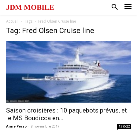
JDM MOBILE
Accueil
Tags
Fred Olsen Cruise line
Tag: Fred Olsen Cruise line
Saison croisières : 10 paquebots prévus, et
le MS Boudicca en...
Anne Perzo
-
8 novembre 2017
139522