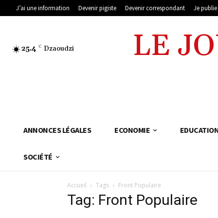
J’ai une information
Devenir pigiste
Devenir correspondant
Je publi
LE J
25.4
C
Dzaoudzi
ANNONCES LÉGALES
ECONOMIE
EDUCATIO
SOCIÉTÉ
Accueil
Tags
Front Populaire
Tag: Front Populaire