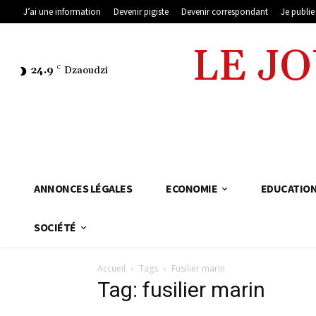
J’ai une information
Devenir pigiste
Devenir correspondant
Je publi
LE J
24.9
C
Dzaoudzi
ANNONCES LÉGALES
ECONOMIE
EDUCATIO
SOCIÉTÉ
Accueil
Tags
Fusilier marin
Tag: fusilier marin