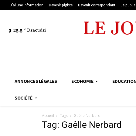
J’ai une information
Devenir pigiste
Devenir correspondant
Je publi
LE J
25.5
C
Dzaoudzi
ANNONCES LÉGALES
ECONOMIE
EDUCATIO
SOCIÉTÉ
Accueil
Tags
Gaêlle Nerbard
Tag: Gaêlle Nerbard