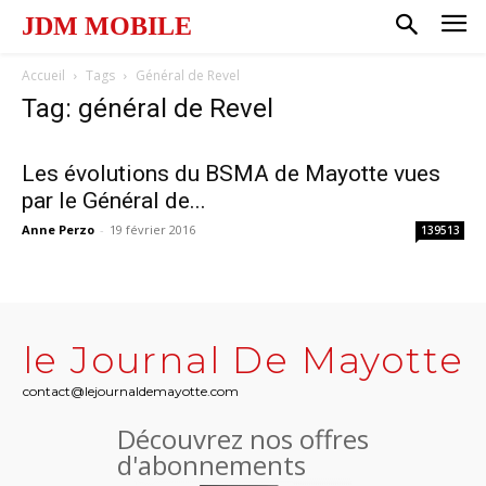
JDM MOBILE
Accueil
Tags
Général de Revel
Tag: général de Revel
Les évolutions du BSMA de Mayotte vues
par le Général de...
Anne Perzo
-
19 février 2016
139513
le Journal De Mayotte
contact@lejournaldemayotte.com
Découvrez nos offres
d'abonnements