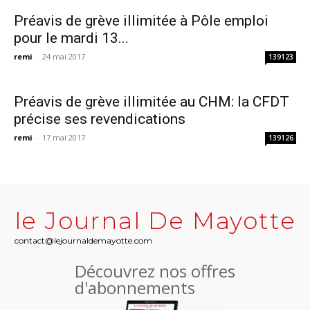
Préavis de grève illimitée à Pôle emploi
pour le mardi 13...
remi
-
24 mai 2017
139123
Préavis de grève illimitée au CHM: la CFDT
précise ses revendications
remi
-
17 mai 2017
139126
le Journal De Mayotte
contact@lejournaldemayotte.com
Découvrez nos offres
d'abonnements