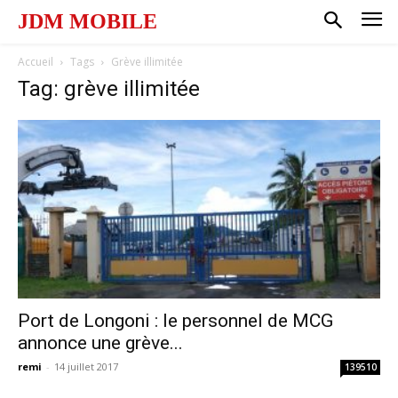
JDM MOBILE
Accueil
Tags
Grève illimitée
Tag: grève illimitée
Port de Longoni : le personnel de MCG
annonce une grève...
remi
-
14 juillet 2017
139510