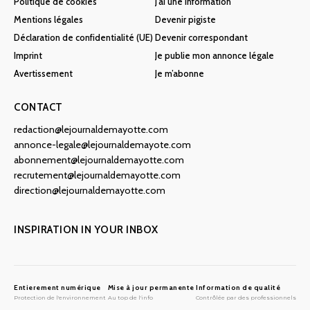
Politique de cookies
J’ai une information
Mentions légales
Devenir pigiste
Déclaration de confidentialité (UE)
Devenir correspondant
Imprint
Je publie mon annonce légale
Avertissement
Je m’abonne
CONTACT
redaction@lejournaldemayotte.com
annonce-legale@lejournaldemayote.com
abonnement@lejournaldemayotte.com
recrutement@lejournaldemayotte.com
direction@lejournaldemayotte.com
INSPIRATION IN YOUR INBOX
Entierement numérique
Mise à jour permanente
Information de qualité
Protection de l'environnement
Au top de l'info
Contrôlée par des professionnels