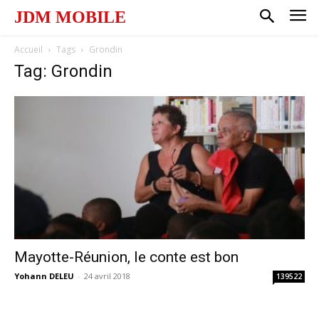
JDM MOBILE
Accueil
Tags
Grondin
Tag: Grondin
Mayotte-Réunion, le conte est bon
Yohann DELEU
-
24 avril 2018
139522