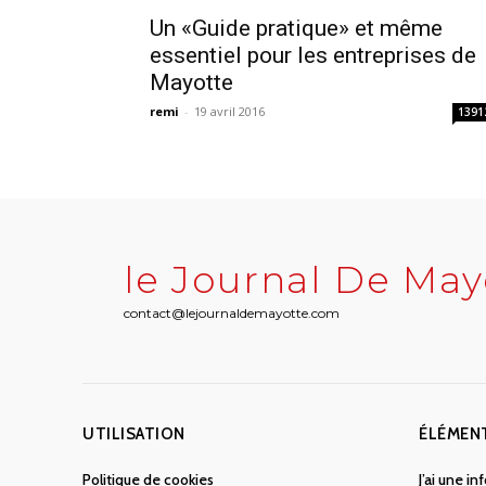
Un «Guide pratique» et même
essentiel pour les entreprises de
Mayotte
remi
-
19 avril 2016
1391
le Journal De May
contact@lejournaldemayotte.com
UTILISATION
ÉLÉMEN
Politique de cookies
J’ai une i