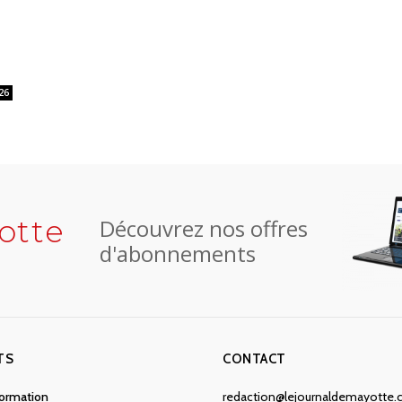
26
otte
Découvrez nos offres
d'abonnements
TS
CONTACT
nformation
redaction@lejournaldemayotte