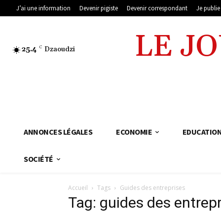
J’ai une information
Devenir pigiste
Devenir correspondant
Je publi
LE J
25.4
C
Dzaoudzi
ANNONCES LÉGALES
ECONOMIE
EDUCATIO
SOCIÉTÉ
Accueil
Tags
Guides des entreprises
Tag: guides des entrep