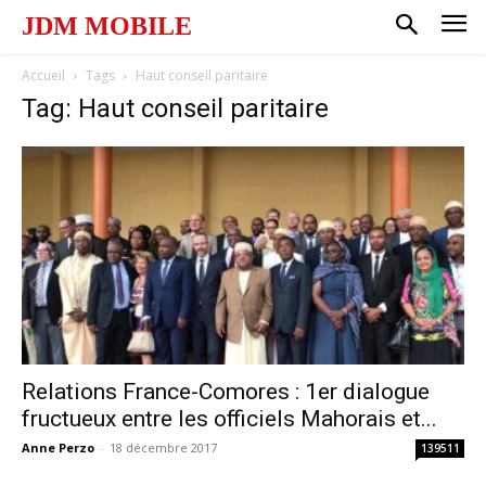
JDM MOBILE
Accueil
Tags
Haut conseil paritaire
Tag: Haut conseil paritaire
Relations France-Comores : 1er dialogue
fructueux entre les officiels Mahorais et...
Anne Perzo
-
18 décembre 2017
139511