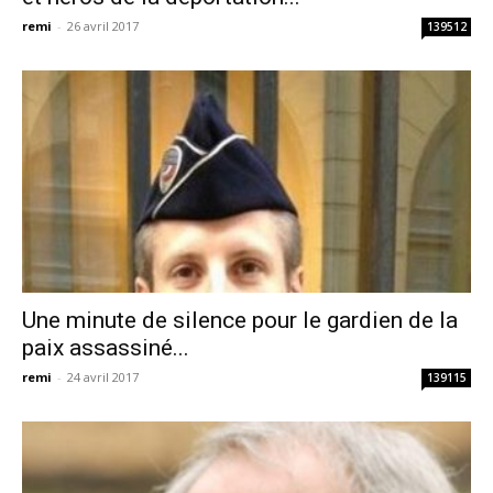
remi
-
26 avril 2017
139512
Une minute de silence pour le gardien de la
paix assassiné...
remi
-
24 avril 2017
139115