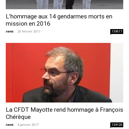
L’hommage aux 14 gendarmes morts en
mission en 2016
remi
-
20 février 2017
139517
La CFDT Mayotte rend hommage à François
Chérèque
remi
-
4 janvier 2017
139120