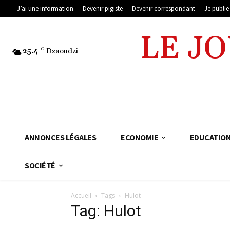
J’ai une information
Devenir pigiste
Devenir correspondant
Je publi
LE J
25.4
C
Dzaoudzi
ANNONCES LÉGALES
ECONOMIE
EDUCATIO
SOCIÉTÉ
Accueil
Tags
Hulot
Tag: Hulot