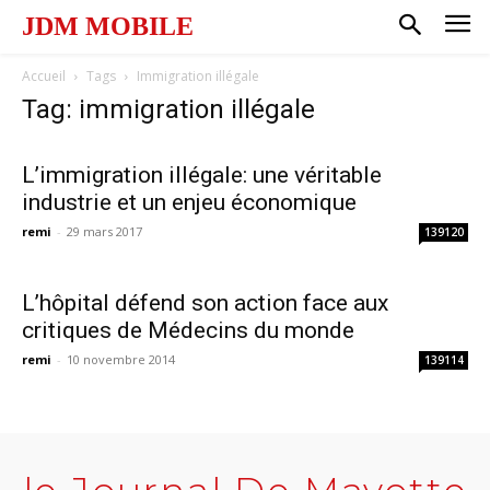
JDM MOBILE
Accueil
Tags
Immigration illégale
Tag: immigration illégale
L’immigration illégale: une véritable
industrie et un enjeu économique
remi
-
29 mars 2017
139120
L’hôpital défend son action face aux
critiques de Médecins du monde
remi
-
10 novembre 2014
139114