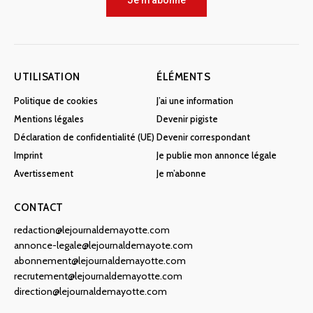
Je m'abonne
UTILISATION
ÉLÉMENTS
Politique de cookies
J’ai une information
Mentions légales
Devenir pigiste
Déclaration de confidentialité (UE)
Devenir correspondant
Imprint
Je publie mon annonce légale
Avertissement
Je m’abonne
CONTACT
redaction@lejournaldemayotte.com
annonce-legale@lejournaldemayote.com
abonnement@lejournaldemayotte.com
recrutement@lejournaldemayotte.com
direction@lejournaldemayotte.com