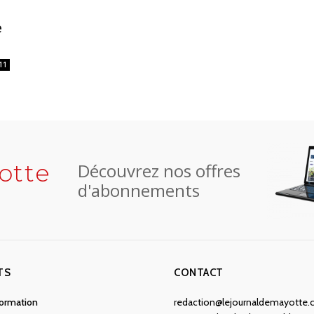
e
11
otte
Découvrez nos offres
d'abonnements
TS
CONTACT
nformation
redaction@lejournaldemayotte