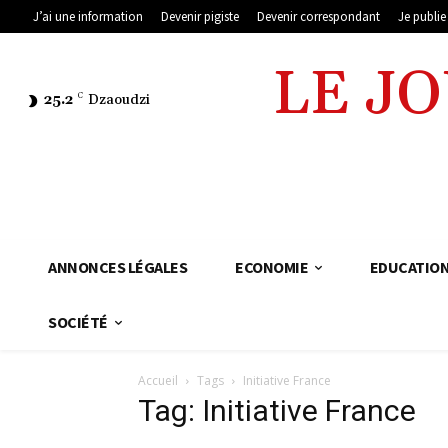
J’ai une information
Devenir pigiste
Devenir correspondant
Je publi
LE J
25.2
C
Dzaoudzi
ANNONCES LÉGALES
ECONOMIE
EDUCATIO
SOCIÉTÉ
Accueil
Tags
Initiative France
Tag: Initiative France