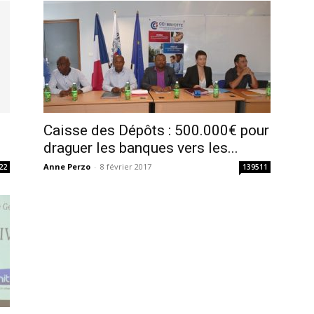
Caisse des Dépôts : 500.000€ pour
draguer les banques vers les...
Anne Perzo
-
8 février 2017
22
139511