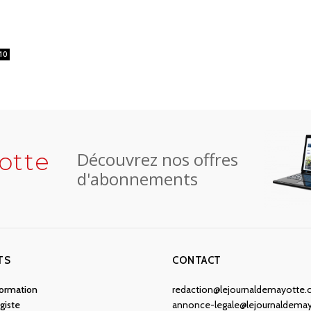
10
otte
Découvrez nos offres
d'abonnements
TS
CONTACT
nformation
redaction@lejournaldemayotte
giste
annonce-legale@lejournaldema