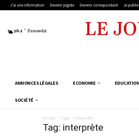
J’ai une information
Devenir pigiste
Devenir correspondant
Je publi
LE J
26.1
C
Dzaoudzi
ANNONCES LÉGALES
ECONOMIE
EDUCATIO
SOCIÉTÉ
Accueil
Tags
Interprète
Tag: interprète