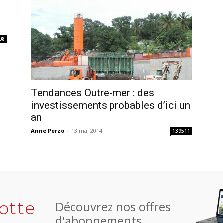
08
Tendances Outre-mer : des
investissements probables d’ici un
an
Anne Perzo
-
13 mai 2014
139511
otte
Découvrez nos offres
d'abonnements