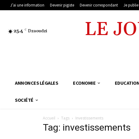
J’ai une information
Devenir pigiste
Devenir correspondant
Je publi
LE J
25.4
C
Dzaoudzi
ANNONCES LÉGALES
ECONOMIE
EDUCATIO
SOCIÉTÉ
Accueil
Tags
Investissements
Tag: investissements