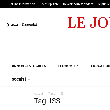
J’ai une information
Devenir pigiste
Devenir correspondant
Je publi
LE J
25.2
C
Dzaoudzi
ANNONCES LÉGALES
ECONOMIE
EDUCATIO
SOCIÉTÉ
Accueil
Tags
ISS
Tag: ISS