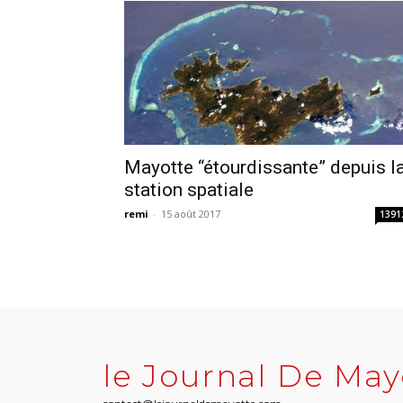
Mayotte “étourdissante” depuis l
station spatiale
remi
-
15 août 2017
1391
le Journal De May