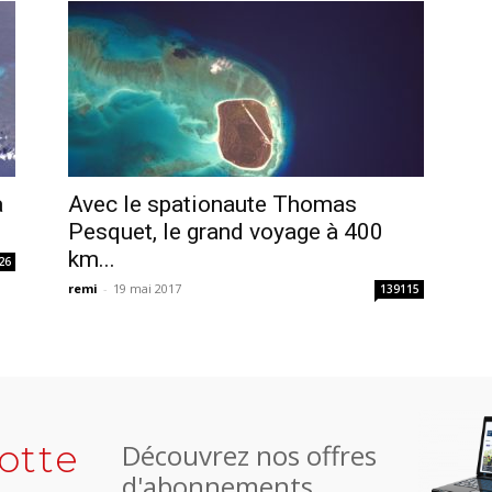
a
Avec le spationaute Thomas
Pesquet, le grand voyage à 400
km...
26
remi
-
19 mai 2017
139115
otte
Découvrez nos offres
d'abonnements