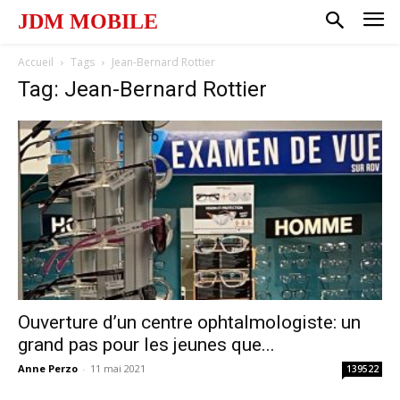
JDM MOBILE
Accueil
Tags
Jean-Bernard Rottier
Tag: Jean-Bernard Rottier
Ouverture d’un centre ophtalmologiste: un
grand pas pour les jeunes que...
Anne Perzo
-
11 mai 2021
139522