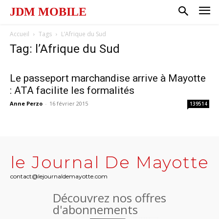
JDM MOBILE
Accueil
Tags
L’Afrique du Sud
Tag: l’Afrique du Sud
Le passeport marchandise arrive à Mayotte
: ATA facilite les formalités
Anne Perzo
-
16 février 2015
139514
le Journal De Mayotte
contact@lejournaldemayotte.com
Découvrez nos offres
d'abonnements