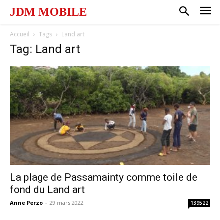
JDM MOBILE
Accueil
Tags
Land art
Tag: Land art
La plage de Passamainty comme toile de
fond du Land art
Anne Perzo
-
29 mars 2022
139522