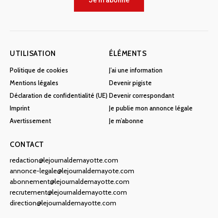
Je m'abonne
UTILISATION
ÉLÉMENTS
Politique de cookies
J’ai une information
Mentions légales
Devenir pigiste
Déclaration de confidentialité (UE)
Devenir correspondant
Imprint
Je publie mon annonce légale
Avertissement
Je m’abonne
CONTACT
redaction@lejournaldemayotte.com
annonce-legale@lejournaldemayote.com
abonnement@lejournaldemayotte.com
recrutement@lejournaldemayotte.com
direction@lejournaldemayotte.com