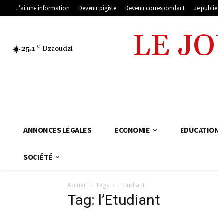
J’ai une information
Devenir pigiste
Devenir correspondant
Je publi
LE J
25.1
C
Dzaoudzi
ANNONCES LÉGALES
ECONOMIE
EDUCATIO
SOCIÉTÉ
Accueil
Tags
L’Etudiant
Tag: l’Etudiant